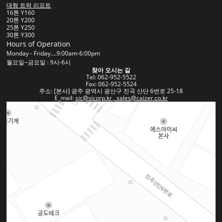
대형 트럭 리프트
16톤 Y160
20톤 Y200
25톤 Y250
30톤 Y300
Hours of Operation
Monday - Friday....9:00am-6:00pm
월요일~금요일 : 9시-6시
찾아 오시는 길
Tel: 062-952-5522
Fax: 062-952-5524
주소: [본사] 광주 광역시 광산구 진곡 산단 6번로 25-18
E_mail:
sic@sicorp.kr
, sales@caizer.co.kr